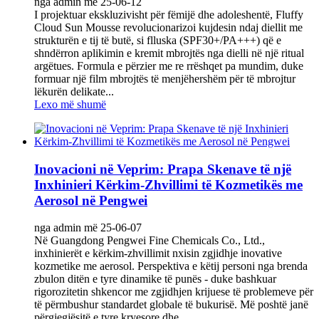
nga admin më 25-06-12
I projektuar ekskluzivisht për fëmijë dhe adoleshentë, Fluffy
Cloud Sun Mousse revolucionarizoi kujdesin ndaj diellit me
strukturën e tij të butë, si flluska (SPF30+/PA+++) që e
shndërron aplikimin e kremit mbrojtës nga dielli në një ritual
argëtues. Formula e përzier me re rrëshqet pa mundim, duke
formuar një film mbrojtës të menjëhershëm për të mbrojtur
lëkurën delikate...
Lexo më shumë
Inovacioni në Veprim: Prapa Skenave të një
Inxhinieri Kërkim-Zhvillimi të Kozmetikës me
Aerosol në Pengwei
nga admin më 25-06-07
Në Guangdong Pengwei Fine Chemicals Co., Ltd.,
inxhinierët e kërkim-zhvillimit nxisin zgjidhje inovative
kozmetike me aerosol. Perspektiva e këtij personi nga brenda
zbulon ditën e tyre dinamike të punës - duke bashkuar
rigorozitetin shkencor me zgjidhjen krijuese të problemeve për
të përmbushur standardet globale të bukurisë. Më poshtë janë
përgjegjësitë e tyre kryesore dhe ...