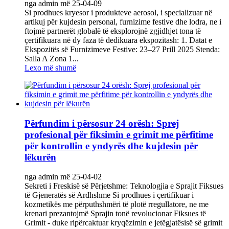
nga admin më 25-04-09
Si prodhues kryesor i produkteve aerosol, i specializuar në
artikuj për kujdesin personal, furnizime festive dhe lodra, ne i
ftojmë partnerët globalë të eksplorojnë zgjidhjet tona të
çertifikuara në dy faza të dedikuara ekspozitash: 1. Datat e
Ekspozitës së Furnizimeve Festive: 23–27 Prill 2025 Stenda:
Salla A Zona 1...
Lexo më shumë
Përfundim i përsosur 24 orësh: Sprej
profesional për fiksimin e grimit me përfitime
për kontrollin e yndyrës dhe kujdesin për
lëkurën
nga admin më 25-04-02
Sekreti i Freskisë së Përjetshme: Teknologjia e Sprajit Fiksues
të Gjeneratës së Ardhshme‌ Si prodhues i çertifikuar i
kozmetikës me përputhshmëri të plotë rregullatore, ne me
krenari prezantojmë Sprajin tonë revolucionar Fiksues të
Grimit‌ - duke ripërcaktuar kryqëzimin e jetëgjatësisë së grimit