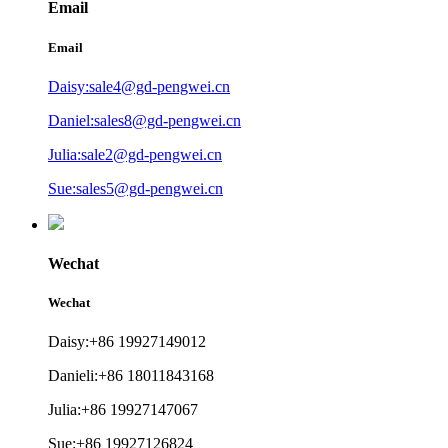
Email
Email
Daisy:sale4@gd-pengwei.cn
Daniel:sales8@gd-pengwei.cn
Julia:sale2@gd-pengwei.cn
Sue:sales5@gd-pengwei.cn
Wechat
Wechat
Daisy:+86 19927149012
Danieli:+86 18011843168
Julia:+86 19927147067
Sue:+86 19927126824