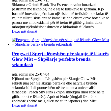
nga admin më 25-07-11
Shkuma e Grimit Blank Tea Essence revolucionarizoi
pastrimin me teknologjinë e saj të flluskave të gazuara. Kjo
formulë inovative përmban një sistem të trefishtë molekular të
vajit të ullirit, skualanit të kamelisë dhe ekstrakteve botanike të
pasura me antioksidantë për të tretur të gjithë grimin, duke
mbrojtur njëkohësisht shtresën e hidratimit të lëkurës...
Lexo më shumë
Pengwei | Sprej i lëngshëm për skuqje të lëkurës
Glow Mist – Shpëlarje perfekte brenda
sekondash
nga admin më 25-07-04
Njihuni me ‌Sprejin e Lëngshëm për Skuqje Glow Mist‌ –
sekreti juaj për një skuqje perfekte dhe natyrale brenda
sekondash! I disponueshëm në ‌tre nuanca universalisht
tërheqëse‌: Peach Shy Pink (krijon shkëlqim rinor rozë në të
gjitha tonet e lëkurës), Apricot Nude (ringjall lëkurën e
zbehtë/të zbehtë me gjallëri në stilin japonez) dhe Mist...
Lexo më shumë