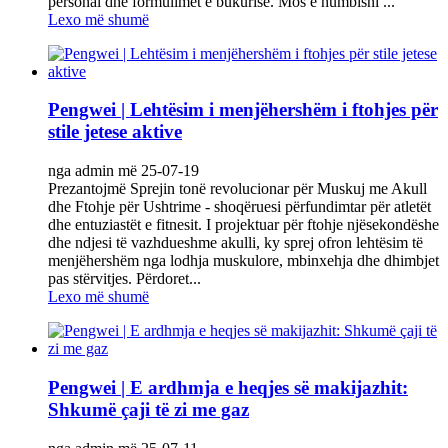
personal dhe formulimet e bukurisë. Mos e humbisni ...
Lexo më shumë
Pengwei | ‌Lehtësim i menjëhershëm i ftohjes për
stile jetese aktive
nga admin më 25-07-19
Prezantojmë Sprejin tonë revolucionar për Muskuj me Akull
dhe Ftohje për Ushtrime - shoqëruesi përfundimtar për atletët
dhe entuziastët e fitnesit. I projektuar për ftohje njësekondëshe
dhe ndjesi të vazhdueshme akulli, ky sprej ofron lehtësim të
menjëhershëm nga lodhja muskulore, mbinxehja dhe dhimbjet
pas stërvitjes. Përdoret...
Lexo më shumë
Pengwei | E ardhmja e heqjes së makijazhit:
Shkumë çaji të zi me gaz