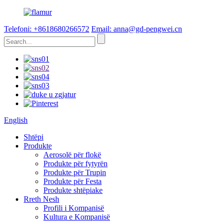
Telefoni: +8618680266572
Email: anna@gd-pengwei.cn
English
Shtëpi
Produkte
Aerosolë për flokë
Produkte për fytyrën
Produkte për Trupin
Produkte për Festa
Produkte shtëpiake
Rreth Nesh
Profili i Kompanisë
Kultura e Kompanisë