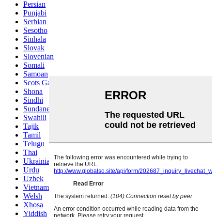
Persian
Punjabi
Serbian
Sesotho
Sinhala
Slovak
Slovenian
Somali
Samoan
Scots Gaelic
Shona
Sindhi
Sundanese
Swahili
Tajik
Tamil
Telugu
Thai
Ukrainian
Urdu
Uzbek
Vietnamese
Welsh
Xhosa
Yiddish