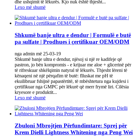
dhe ushqimit të lëkurës. Kjo nuk është thjesht...
Lexo më shumë
Shkumë banje ultra e dendur | Formulë e butë
pa sulfate | Prodhues i çertifikuar OEM/ODM
nga admin më 25-03-19
Shkumë banje ultra e dendur, njësoj si një re kadifeje që
pastron, jo bën kompromis - e krijuar me aloe + glicerinë për
të rifreskuar shkëlqimin natyral të lëkurës. Thjesht lëreni të
kënaqeni në një përqafim të butë: flluskat me pH të
ekuilibruar fshijnë papastërtitë, të mbështetura nga kujdesi i
çertifikuar nga GMPC për lëkurë që merr frymë liri. Cilësia
kryesore e produktit...
Lexo më shumë
Zbuloni Mbrojtjen Përfundimtare: Sprej për
Krem Dielli Lightness Whitening nga Peng Wei