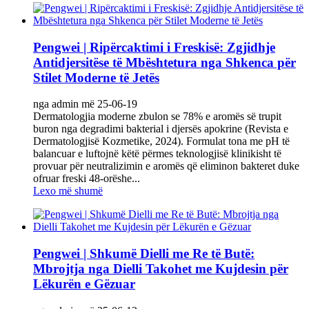
Pengwei | Ripërcaktimi i Freskisë: Zgjidhje
Antidjersitëse të Mbështetura nga Shkenca për
Stilet Moderne të Jetës
nga admin më 25-06-19
Dermatologjia moderne zbulon se 78% e aromës së trupit
buron nga degradimi bakterial i djersës apokrine (Revista e
Dermatologjisë Kozmetike, 2024). Formulat tona me pH të
balancuar e luftojnë këtë përmes teknologjisë klinikisht të
provuar për neutralizimin e aromës që eliminon bakteret duke
ofruar freski 48-orëshe...
Lexo më shumë
Pengwei | Shkumë Dielli me Re të Butë:
Mbrojtja nga Dielli Takohet me Kujdesin për
Lëkurën e Gëzuar