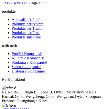
1
2
3
4
5
Tjetra >
>>
Faqja 1 / 5
produkte
Aerosolë për flokë
Produkte për fytyrën
Produkte për Trupin
Produkte për Festa
Produkte shtëpiake
rreth nesh
Profili i Kompanisë
Kultura e Kompanisë
Struktura e Kompanisë
Video e kompanisë
Historia e Kompanisë
Na Kontaktoni
Nr. Nr. B-03, Rruga B3, Zona B, Qyteti i Materialeve të Reja
Huacai, Qarku Wengcheng, Qarku Wengyuan, Qyteti Shaoguan,
Provinca Guangdong e Kinës