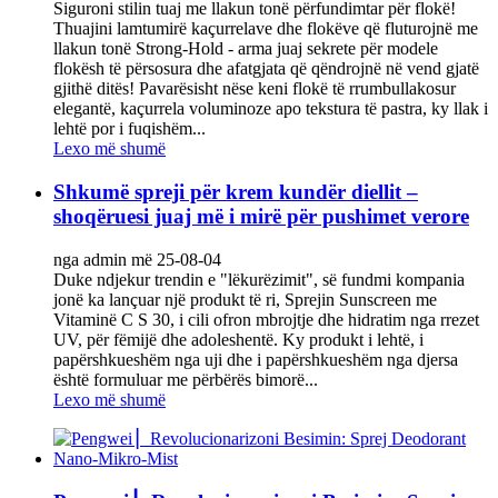
Siguroni stilin tuaj me llakun tonë përfundimtar për flokë!
Thuajini lamtumirë kaçurrelave dhe flokëve që fluturojnë me
llakun tonë Strong-Hold - arma juaj sekrete për modele
flokësh të përsosura dhe afatgjata që qëndrojnë në vend gjatë
gjithë ditës! Pavarësisht nëse keni flokë të rrumbullakosur
elegantë, kaçurrela voluminoze apo tekstura të pastra, ky llak i
lehtë por i fuqishëm...
Lexo më shumë
Shkumë spreji për krem kundër diellit –
shoqëruesi juaj më i mirë për pushimet verore
nga admin më 25-08-04
Duke ndjekur trendin e "lëkurëzimit", së fundmi kompania
jonë ka lançuar një produkt të ri, Sprejin Sunscreen me
Vitaminë C S 30, i cili ofron mbrojtje dhe hidratim nga rrezet
UV, për fëmijë dhe adoleshentë. Ky produkt i lehtë, i
papërshkueshëm nga uji dhe i papërshkueshëm nga djersa
është formuluar me përbërës bimorë...
Lexo më shumë