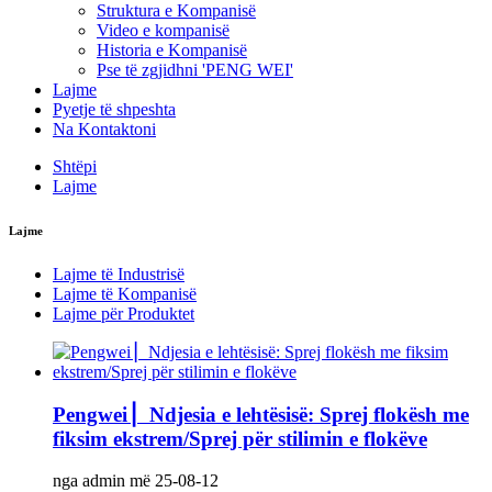
Struktura e Kompanisë
Video e kompanisë
Historia e Kompanisë
Pse të zgjidhni 'PENG WEI'
Lajme
Pyetje të shpeshta
Na Kontaktoni
Shtëpi
Lajme
Lajme
Lajme të Industrisë
Lajme të Kompanisë
Lajme për Produktet
Pengwei ▏Ndjesia e lehtësisë: Sprej flokësh me
fiksim ekstrem/Sprej për stilimin e flokëve
nga admin më 25-08-12