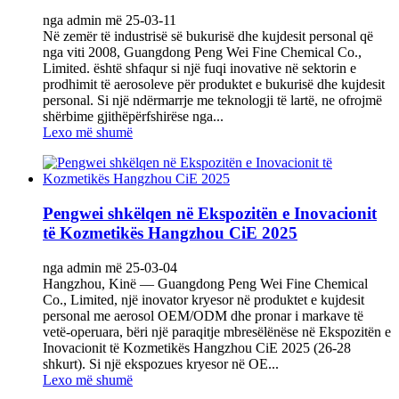
nga admin më 25-03-11
Në zemër të industrisë së bukurisë dhe kujdesit personal që
nga viti 2008, Guangdong Peng Wei Fine Chemical Co.,
Limited. është shfaqur si një fuqi inovative në sektorin e
prodhimit të aerosoleve për produktet e bukurisë dhe kujdesit
personal. Si një ndërmarrje me teknologji të lartë, ne ofrojmë
shërbime gjithëpërfshirëse nga...
Lexo më shumë
Pengwei shkëlqen në Ekspozitën e Inovacionit
të Kozmetikës Hangzhou CiE 2025
nga admin më 25-03-04
Hangzhou, Kinë‌ — Guangdong Peng Wei Fine Chemical
Co., Limited, një inovator kryesor në produktet e kujdesit
personal me aerosol OEM/ODM dhe pronar i markave të
vetë-operuara, bëri një paraqitje mbresëlënëse në Ekspozitën e
Inovacionit të Kozmetikës Hangzhou CiE 2025 (26-28
shkurt). Si një ekspozues kryesor në ‌OE...
Lexo më shumë