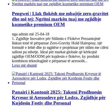
Pengwei | Llak flokësh me mbajtje zero-gravitet
dhe më tej: Ngritni markën tuaj me zgjidhje
kozmetike premium OEM
nga admin më 25-04-18
‌1. Zgjidhje Inovative për Stilimin e Flokëve‌ Prezantojmë
llakun tonë të përparuar ‌Zero-Gravity Hold Hairspray‌, një
formulë e lehtë dhe jo ngjitëse e projektuar për stilim me cilësi
salloni pa mbetje. Ideal për markat globale që kërkojnë
‌zgjidhje OEM/ODM për kujdesin e flokëve‌, ky produkt
kombinon teknologjinë e përparuar të aerosolit...
Lexo më shumë
Panairi i Kantonit 2025: Takoni Prodhuesin
Kryesor të Aerosoleve për Lodra, Zgjidhje për
Kujdesin Festiv dhe Personal