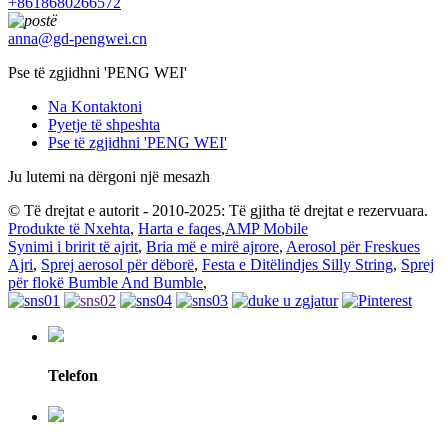
+8618680266572
anna@gd-pengwei.cn
Pse të zgjidhni 'PENG WEI'
Na Kontaktoni
Pyetje të shpeshta
Pse të zgjidhni 'PENG WEI'
Ju lutemi na dërgoni një mesazh
© Të drejtat e autorit - 2010-2025: Të gjitha të drejtat e rezervuara.
Produkte të Nxehta
,
Harta e faqes
,
AMP Mobile
Synimi i bririt të ajrit
,
Bria më e mirë ajrore
,
Aerosol për Freskues
Ajri
,
Sprej aerosol për dëborë
,
Festa e Ditëlindjes Silly String
,
Sprej
për flokë Bumble And Bumble
,
Telefon