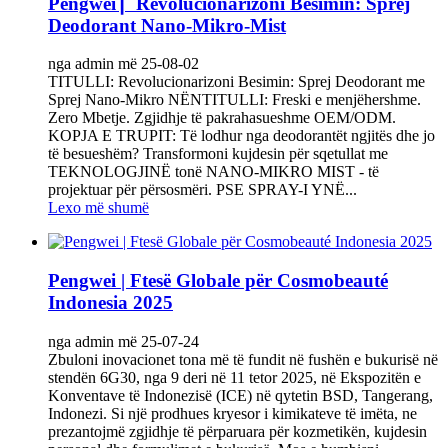
Pengwei ▏Revolucionarizoni Besimin: Sprej
Deodorant Nano-Mikro-Mist
nga admin më 25-08-02
TITULLI: Revolucionarizoni Besimin: Sprej Deodorant me
Sprej Nano-Mikro NËNTITULLI: Freski e menjëhershme.
Zero Mbetje. Zgjidhje të pakrahasueshme OEM/ODM.
KOPJA E TRUPIT: Të lodhur nga deodorantët ngjitës dhe jo
të besueshëm? Transformoni kujdesin për sqetullat me
TEKNOLOGJINË tonë NANO-MIKRO MIST - të
projektuar për përsosmëri. PSE SPRAY-I YNË...
Lexo më shumë
Pengwei | Ftesë Globale për Cosmobeauté
Indonesia 2025
nga admin më 25-07-24
Zbuloni inovacionet tona më të fundit në fushën e bukurisë në
stendën 6G30, nga 9 deri në 11 tetor 2025, në Ekspozitën e
Konventave të Indonezisë (ICE) në qytetin BSD, Tangerang,
Indonezi. Si një prodhues kryesor i kimikateve të imëta, ne
prezantojmë zgjidhje të përparuara për kozmetikën, kujdesin