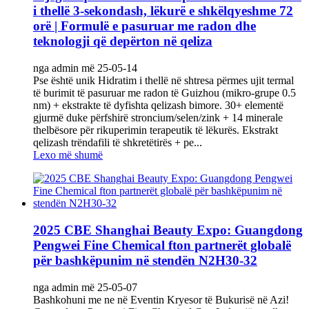
i thellë 3-sekondash, lëkurë e shkëlqyeshme 72
orë | Formulë e pasuruar me radon dhe
teknologji që depërton në qeliza
nga admin më 25-05-14
Pse është unik‌ Hidratim i thellë në shtresa përmes ujit termal
të burimit të pasuruar me radon të Guizhou (mikro-grupe 0.5
nm) + ekstrakte të dyfishta qelizash bimore. 30+ elementë
gjurmë duke përfshirë stroncium/selen/zink + 14 minerale
thelbësore për rikuperimin terapeutik të lëkurës. Ekstrakt
qelizash trëndafili të shkretëtirës + pe...
Lexo më shumë
2025 CBE Shanghai Beauty Expo: Guangdong
Pengwei Fine Chemical fton partnerët globalë
për bashkëpunim në stendën N2H30-32
nga admin më 25-05-07
Bashkohuni me ne në Eventin Kryesor të Bukurisë në Azi!