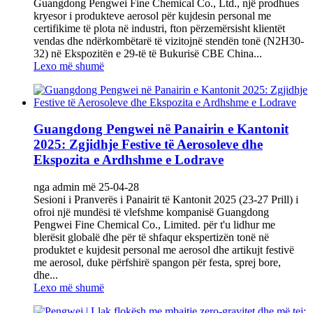
Guangdong Pengwei Fine Chemical Co., Ltd., një prodhues
kryesor i produkteve aerosol për kujdesin personal me
certifikime të plota në industri, fton përzemërsisht klientët
vendas dhe ndërkombëtarë të vizitojnë stendën tonë (‌N2H30-
32‌) në Ekspozitën e 29-të të Bukurisë CBE China...
Lexo më shumë
Guangdong Pengwei në Panairin e Kantonit
2025: Zgjidhje Festive të Aerosoleve dhe
Ekspozita e Ardhshme e Lodrave
nga admin më 25-04-28
Sesioni i Pranverës i Panairit të Kantonit 2025 (23-27 Prill) i
ofroi një mundësi të vlefshme kompanisë Guangdong
Pengwei Fine Chemical Co., Limited. për t'u lidhur me
blerësit globalë dhe për të shfaqur ekspertizën tonë në
produktet e kujdesit personal me aerosol dhe artikujt festivë
me aerosol, duke përfshirë spangon për festa, sprej bore,
dhe...
Lexo më shumë