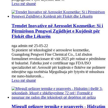
Lexo më shumë
Trendet Inovative në Aerosolet Kozmetike: Si i
Përmirëson Pengwei Zgjidhjet e Kujdesit për
Flokët dhe Lëkurën
nga admin më 25-05-22
Si pioniere në teknologjinë e aerosoleve kozmetike,
Guangdong Pengwei Fine Chemical Co., Ltd zbulon
formulimet revolucionare të vitit 2025 për rutinat e përditshme
të bukurisë. Fabrika jonë e certifikuar nga FDA/ISO
specializohet në: Aerosolë për kujdesin e flokëve me polimere
mbrojtëse nga nxehtësia Mjegullnaja për fytyrën të mbushura
me nano-hialuronik...
Lexo më shumë
Mjegull qelizore termike e pranverës - Hidratim