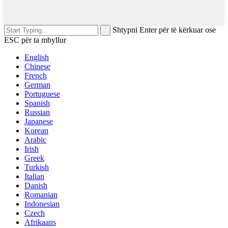
Shtypni Enter për të kërkuar ose
ESC për ta mbyllur
English
Chinese
French
German
Portuguese
Spanish
Russian
Japanese
Korean
Arabic
Irish
Greek
Turkish
Italian
Danish
Romanian
Indonesian
Czech
Afrikaans