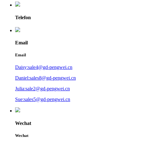
Telefon
Email
Email
Daisy:sale4@gd-pengwei.cn
Daniel:sales8@gd-pengwei.cn
Julia:sale2@gd-pengwei.cn
Sue:sales5@gd-pengwei.cn
Wechat
Wechat