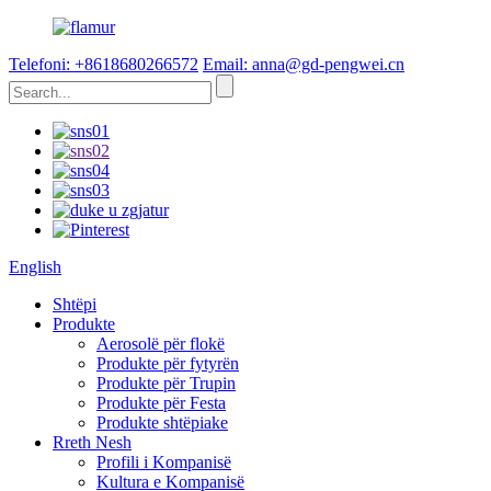
Telefoni: +8618680266572
Email: anna@gd-pengwei.cn
English
Shtëpi
Produkte
Aerosolë për flokë
Produkte për fytyrën
Produkte për Trupin
Produkte për Festa
Produkte shtëpiake
Rreth Nesh
Profili i Kompanisë
Kultura e Kompanisë