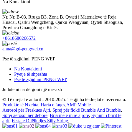
Na Kontaktoni
Nr. Nr. B-03, Rruga B3, Zona B, Qyteti i Materialeve të Reja
Huacai, Qarku Wengcheng, Qarku Wengyuan, Qyteti Shaoguan,
Provinca Guangdong e Kinës
+8618680266572
anna@gd-pengwei.cn
Pse të zgjidhni 'PENG WEI'
Na Kontaktoni
Pyetje të shpeshta
Pse të zgjidhni 'PENG WEI'
Ju lutemi na dërgoni një mesazh
© Të drejtat e autorit - 2010-2025: Të gjitha të drejtat e rezervuara.
Produkte të Nxehta
,
Harta e faqes
,
AMP Mobile
Aerosol për Freskues Ajri
,
Sprej për flokë Bumble And Bumble
,
Sprej aerosol për dëborë
,
Bria më e mirë ajrore
,
Synimi i bririt të
ajrit
,
Festa e Ditëlindjes Silly String
,